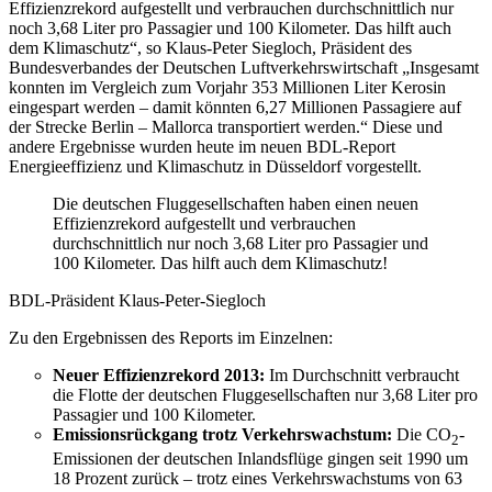
Effizienzrekord aufgestellt und verbrauchen durchschnittlich nur
noch 3,68 Liter pro Passagier und 100 Kilometer. Das hilft auch
dem Klimaschutz“, so Klaus-Peter Siegloch, Präsident des
Bundesverbandes der Deutschen Luftverkehrswirtschaft „Insgesamt
konnten im Vergleich zum Vorjahr 353 Millionen Liter Kerosin
eingespart werden – damit könnten 6,27 Millionen Passagiere auf
der Strecke Berlin – Mallorca transportiert werden.“ Diese und
andere Ergebnisse wurden heute im neuen BDL-Report
Energieeffizienz und Klimaschutz in Düsseldorf vorgestellt.
Die deutschen Fluggesellschaften haben einen neuen
Effizienzrekord aufgestellt und verbrauchen
durchschnittlich nur noch 3,68 Liter pro Passagier und
100 Kilometer. Das hilft auch dem Klimaschutz!
BDL-Präsident Klaus-Peter-Siegloch
Zu den Ergebnissen des Reports im Einzelnen:
Neuer Effizienzrekord 2013:
Im Durchschnitt verbraucht
die Flotte der deutschen Fluggesellschaften nur 3,68 Liter pro
Passagier und 100 Kilometer.
Emissionsrückgang trotz Verkehrswachstum:
Die CO
-
2
Emissionen der deutschen Inlandsflüge gingen seit 1990 um
18 Prozent zurück – trotz eines Verkehrswachstums von 63