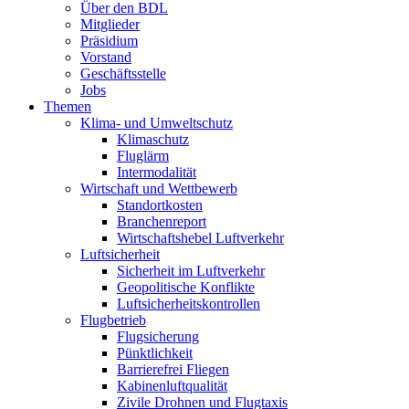
Über den BDL
Mitglieder
Präsidium
Vorstand
Geschäftsstelle
Jobs
Themen
Klima- und Umweltschutz
Klimaschutz
Fluglärm
Intermodalität
Wirtschaft und Wettbewerb
Standortkosten
Branchenreport
Wirtschaftshebel Luftverkehr
Luftsicherheit
Sicherheit im Luftverkehr
Geopolitische Konflikte
Luftsicherheitskontrollen
Flugbetrieb
Flugsicherung
Pünktlichkeit
Barrierefrei Fliegen
Kabinenluftqualität
Zivile Drohnen und Flugtaxis