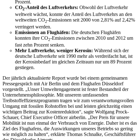
Prozent.
CO
-Anteil des Luftverkehrs:
Obwohl der Luftverkehr
2
weltweit wächst, konnte der Anteil des Luftverkehrs an den
weltweiten CO
-Emissionen seit 2000 von 2,81% auf 2,42%
2
verringert werden.
Emissionen an Flughäfen:
Die deutschen Flughäfen
konnten ihre CO
-Emissionen zwischen 2010 und 2012 um
2
fast zehn Prozent senken.
Mehr Luftverkehr, weniger Kerosin:
Während sich der
deutsche Luftverkehr seit 1990 mehr als verdreifacht hat, ist
der Kerosinbedarf im gleichen Zeitraum nur um 89 Prozent
gestiegen.
Der jährlich aktualisierte Report wurde bei einem gemeinsamen
Pressegespräch mit Air Berlin und dem Flughafen Düsseldorf
vorgestellt. „Unser Umweltengagement ist fester Bestandteil der
Unternehmensphilosophie. Mit unserem umfassenden
Treibstoffeffizienzprogramm tragen wir zum verantwortungsvollen
Umgang mit fossilen Rohstoffen bei und leisten gleichzeitig einen
wichtigen Beitrag zur Kostenreduktion“, sagte Wolfgang Prock-
Schauer, Chief Executive Officer airberlin. „Der Preis für unsere
Mobilität ist nun einmal der Verbrauch von Energie. Daher ist es das
Ziel des Flughafens, die Auswirkungen unseres Betriebs so gering
wie möglich zu halten“, erklärte Thomas Schnalke, Geschäftsführer
des Düsseldorfer Airports.